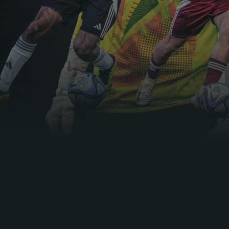
A batalha nacional do talento
TUF4 é um mini-torneio para coroar a cidade com o
melhor talento não assinado e não descoberto em
França, Reino Unido e Países Baixos. Quatro equipas de
jogadores são selecionadas para representar a sua
cidade, competindo umas contra as outras perante
clubes profissionais e olheiros.