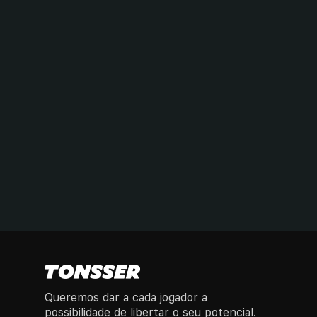
aplicação para aumentar as suas hipóteses de
ser selecionado para os testes.
Torneio da Final Four.
3
Os jogadores mais promissores representarão a
sua cidade num torneio final para jogar perante
clubes, olheiros e marcas.
Jogar contra equipas da academia.
4
Os melhores jogadores do torneio serão
convidados a jogar pelo Tonsser United contra
as academias.
Prémios.
5
Preços por equipa e individuais, incluindo
patrocínio pessoal, oportunidades com clubes
profissionais e apoio pessoal na sua viagem.
Queremos dar a cada jogador a
possibilidade de libertar o seu potencial.