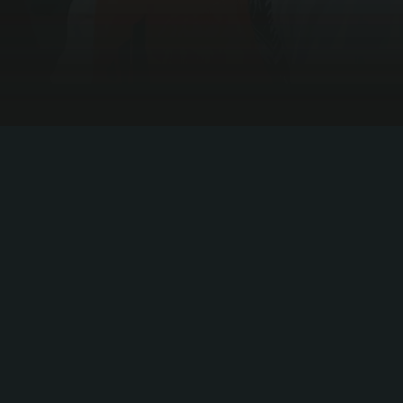
PRÓXIMO TORNEIO
O talento existe em todo
o lado
Todos os anos, milhares de futebolistas habilidosos
passam despercebidos - não por falta de capacidade,
mas devido a um acesso e exposição limitados. Nós
mudamos isso.
Através da aplicação Tonsser, seleccionamos os
melhores jogadores não assinados apenas por mérito
- sem política, sem taxas - e colocamo-los à frente
de clubes profissionais e olheiros. A viagem também